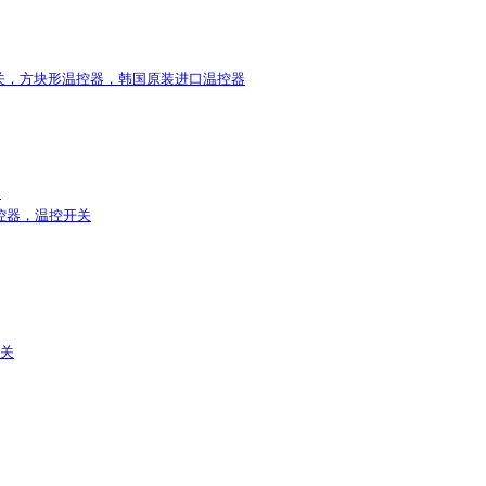
开关，方块形温控器，韩国原装进口温控器
1
温控器，温控开关
开关