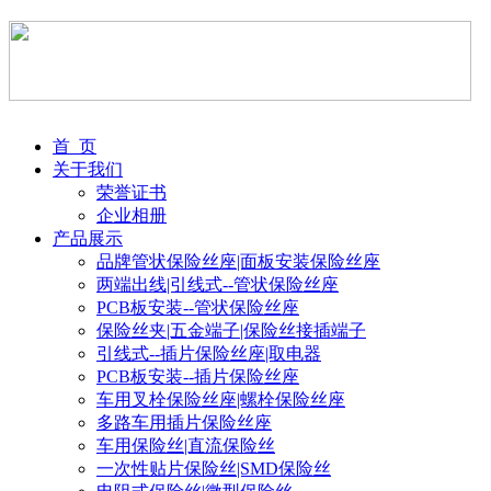
首 页
关于我们
荣誉证书
企业相册
产品展示
品牌管状保险丝座|面板安装保险丝座
两端出线|引线式--管状保险丝座
PCB板安装--管状保险丝座
保险丝夹|五金端子|保险丝接插端子
引线式--插片保险丝座|取电器
PCB板安装--插片保险丝座
车用叉栓保险丝座|螺栓保险丝座
多路车用插片保险丝座
车用保险丝|直流保险丝
一次性贴片保险丝|SMD保险丝