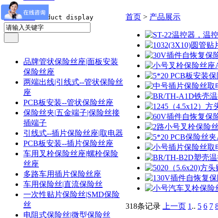
产品展示
首页
>
产品展示
Product display
品牌管状保险丝座|面板安装
保险丝座
两端出线|引线式--管状保险丝
座
PCB板安装--管状保险丝座
保险丝夹|五金端子|保险丝接
插端子
引线式--插片保险丝座|取电器
PCB板安装--插片保险丝座
车用叉栓保险丝座|螺栓保险
丝座
多路车用插片保险丝座
车用保险丝|直流保险丝
一次性贴片保险丝|SMD保险
丝
318条记录
上一页
1
..
5
6
7
电阻式保险丝|微型保险丝